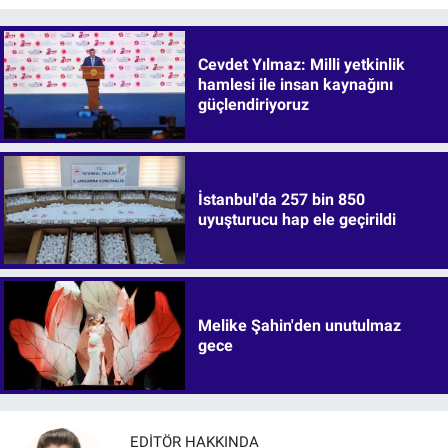
Cevdet Yılmaz: Milli yetkinlik
hamlesi ile insan kaynağını
güçlendiriyoruz
İstanbul'da 257 bin 850
uyuşturucu hap ele geçirildi
Melike Şahin'den unutulmaz
gece
EDITÖR HAKKINDA