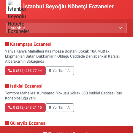
İstanbul Beyoğlu Nöbetçi Eczaneler
Kasımpaşa Eczanesi
Yahya Kahya Mahallesi Kasımpaşa Bostanı Sokak 18A Mutfak
Ekipmanları Satan Dükkanların Olduğu Caddede Denizbank'ın Karşısı,
Albaraka'nın Sokağında
0 (212) 253 77 44
Yol Tarifi Al
Istiklal Eczanesi
Tomtom Mahallesi Kumbaracı Yokuşu Sokak 68B İstiklal Caddesi Rus
Konsolosluğu yanı
0 (212) 243 21 15
Yol Tarifi Al
Güleryüz Eczanesi
Piripaşa Mahallesi Şaban Deresi Sokak 7 D Koç Müzesi Arkası-