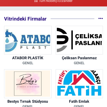
Tüm Nöbetçi Eczaneler
kalaycıbahçe Meydana Doğru
0 (212) 369 95 85
Yol Tarifi Al
Vitrindeki Firmalar
ATABOR PLASTİK
Çeliksan Paslanmaz
GENEL
GENEL
Bestys Tırnak Stüdyosu
Fatih Emlak
GENEL
GENEL