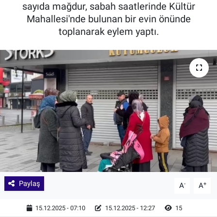
sayıda mağdur, sabah saatlerinde Kültür
Mahallesi'nde bulunan bir evin önünde
toplanarak eylem yaptı.
Paylaş
-
+
A
A
15.12.2025 - 07:10
15.12.2025 - 12:27
15