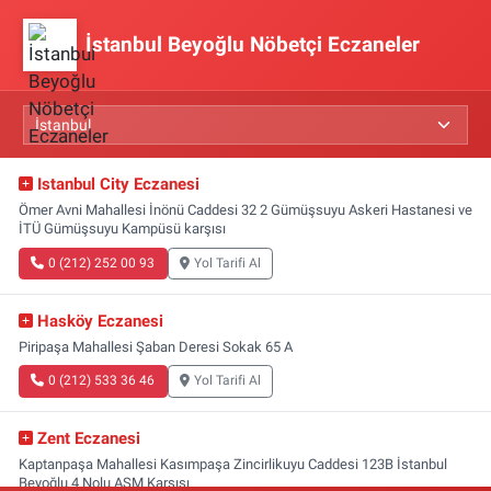
İstanbul Beyoğlu Nöbetçi Eczaneler
Istanbul City Eczanesi
Ömer Avni Mahallesi İnönü Caddesi 32 2 Gümüşsuyu Askeri Hastanesi ve
İTÜ Gümüşsuyu Kampüsü karşısı
0 (212) 252 00 93
Yol Tarifi Al
Hasköy Eczanesi
Piripaşa Mahallesi Şaban Deresi Sokak 65 A
0 (212) 533 36 46
Yol Tarifi Al
Zent Eczanesi
Kaptanpaşa Mahallesi Kasımpaşa Zincirlikuyu Caddesi 123B İstanbul
Beyoğlu 4 Nolu ASM Karşısı