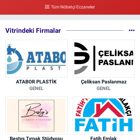
Tüm Nöbetçi Eczaneler
0 (212) 297 96 92
Yol Tarifi Al
Vitrindeki Firmalar
ATABOR PLASTİK
Çeliksan Paslanmaz
GENEL
GENEL
Bestys Tırnak Stüdyosu
Fatih Emlak