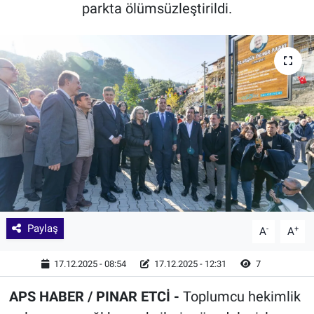
parkta ölümsüzleştirildi.
Paylaş
-
+
A
A
17.12.2025 - 08:54
17.12.2025 - 12:31
7
APS HABER / PINAR ETCİ -
Toplumcu hekimlik