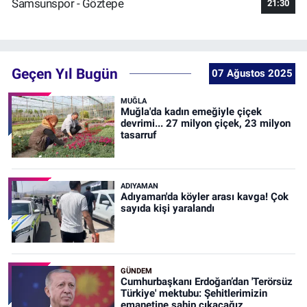
Samsunspor - Göztepe
21:30
Geçen Yıl Bugün
07 Ağustos 2025
MUĞLA
Muğla'da kadın emeğiyle çiçek
devrimi... 27 milyon çiçek, 23 milyon
tasarruf
ADIYAMAN
Adıyaman'da köyler arası kavga! Çok
sayıda kişi yaralandı
GÜNDEM
Cumhurbaşkanı Erdoğan’dan 'Terörsüz
Türkiye' mektubu: Şehitlerimizin
emanetine sahip çıkacağız