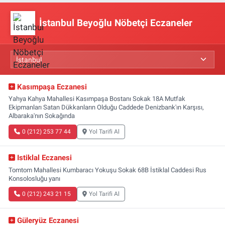
İstanbul Beyoğlu Nöbetçi Eczaneler
Kasımpaşa Eczanesi
Yahya Kahya Mahallesi Kasımpaşa Bostanı Sokak 18A Mutfak
Ekipmanları Satan Dükkanların Olduğu Caddede Denizbank'ın Karşısı,
Albaraka'nın Sokağında
0 (212) 253 77 44
Yol Tarifi Al
Istiklal Eczanesi
Tomtom Mahallesi Kumbaracı Yokuşu Sokak 68B İstiklal Caddesi Rus
Konsolosluğu yanı
0 (212) 243 21 15
Yol Tarifi Al
Güleryüz Eczanesi