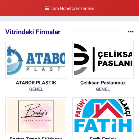
Piripaşa Mahallesi Şaban Deresi Sokak 7 D Koç Müzesi Arkası-
Tüm Nöbetçi Eczaneler
kalaycıbahçe Meydana Doğru
0 (212) 369 95 85
Yol Tarifi Al
Vitrindeki Firmalar
ATABOR PLASTİK
Çeliksan Paslanmaz
GENEL
GENEL