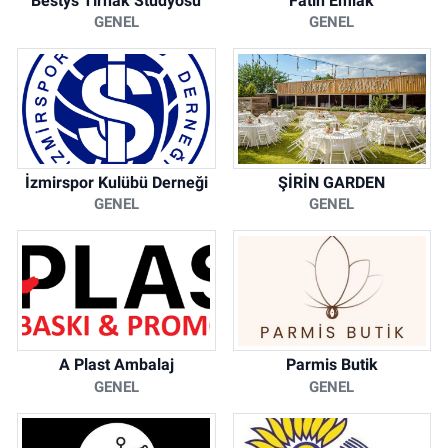
Bestys Tırnak Stüdyosu
Fatih Emlak
GENEL
GENEL
İzmirspor Kulübü Derneği
ŞİRİN GARDEN
GENEL
GENEL
A Plast Ambalaj
Parmis Butik
GENEL
GENEL