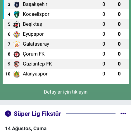
Başakşehir
0
0
3
Kocaelispor
0
0
4
Beşiktaş
0
0
5
Eyüpspor
0
0
6
Galatasaray
0
0
7
Çorum FK
0
0
8
Gaziantep FK
0
0
9
Alanyaspor
0
0
10
Detaylar için tıklayın
Süper Lig Fikstür
14 Ağustos, Cuma