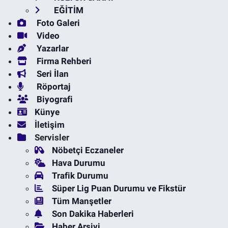
EĞİTİM
Foto Galeri
Video
Yazarlar
Firma Rehberi
Seri İlan
Röportaj
Biyografi
Künye
İletişim
Servisler
Nöbetçi Eczaneler
Hava Durumu
Trafik Durumu
Süper Lig Puan Durumu ve Fikstür
Tüm Manşetler
Son Dakika Haberleri
Haber Arşivi