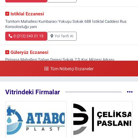
Istiklal Eczanesi
Tomtom Mahallesi Kumbaracı Yokuşu Sokak 68B İstiklal Caddesi Rus
Konsolosluğu yanı
0 (212) 243 21 15
Yol Tarifi Al
Güleryüz Eczanesi
Piripaşa Mahallesi Şaban Deresi Sokak 7 D Koç Müzesi Arkası-
kalaycıbahçe Meydana Doğru
Tüm Nöbetçi Eczaneler
0 (212) 369 95 85
Yol Tarifi Al
Vitrindeki Firmalar