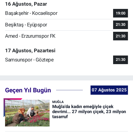
16 Ağustos, Pazar
Başakşehir - Kocaelispor
19:00
Beşiktaş - Eyüpspor
21:30
Amed - Erzurumspor FK
21:30
17 Ağustos, Pazartesi
Samsunspor - Göztepe
21:30
Geçen Yıl Bugün
07 Ağustos 2025
MUĞLA
Muğla'da kadın emeğiyle çiçek
devrimi... 27 milyon çiçek, 23 milyon
tasarruf