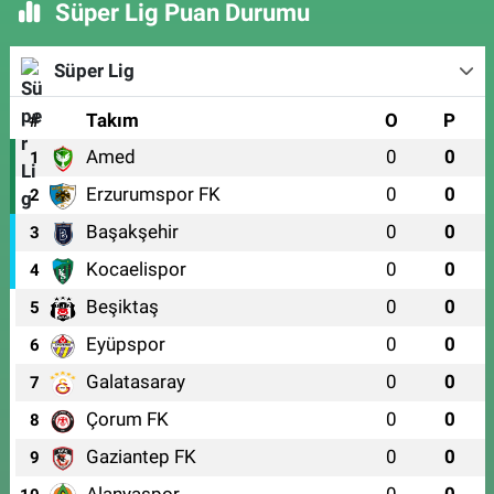
Süper Lig Puan Durumu
Süper Lig
#
Takım
O
P
Amed
0
0
1
Erzurumspor FK
0
0
2
Başakşehir
0
0
3
Kocaelispor
0
0
4
Beşiktaş
0
0
5
Eyüpspor
0
0
6
Galatasaray
0
0
7
Çorum FK
0
0
8
Gaziantep FK
0
0
9