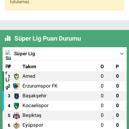
tutulamaz.
Süper Lig Puan Durumu
Süper Lig
#
Takım
O
P
Amed
0
0
1
Erzurumspor FK
0
0
2
Başakşehir
0
0
3
Kocaelispor
0
0
4
Beşiktaş
0
0
5
Eyüpspor
0
0
6