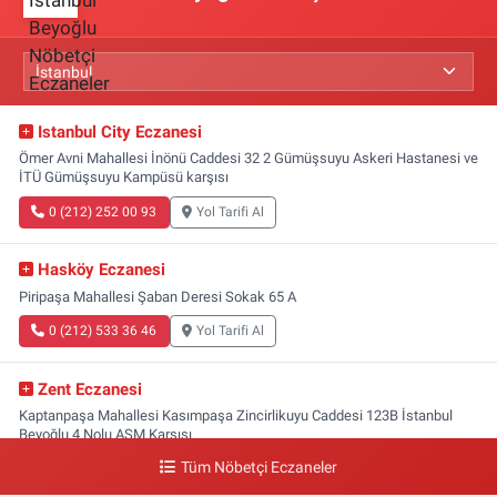
Istanbul City Eczanesi
Ömer Avni Mahallesi İnönü Caddesi 32 2 Gümüşsuyu Askeri Hastanesi ve
İTÜ Gümüşsuyu Kampüsü karşısı
0 (212) 252 00 93
Yol Tarifi Al
Hasköy Eczanesi
Piripaşa Mahallesi Şaban Deresi Sokak 65 A
0 (212) 533 36 46
Yol Tarifi Al
Zent Eczanesi
Kaptanpaşa Mahallesi Kasımpaşa Zincirlikuyu Caddesi 123B İstanbul
Beyoğlu 4 Nolu ASM Karşısı
Tüm Nöbetçi Eczaneler
0 (212) 297 96 92
Yol Tarifi Al