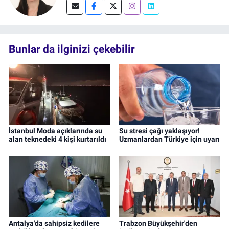
Bunlar da ilginizi çekebilir
İstanbul Moda açıklarında su
Su stresi çağı yaklaşıyor!
alan teknedeki 4 kişi kurtarıldı
Uzmanlardan Türkiye için uyarı
Antalya'da sahipsiz kedilere
Trabzon Büyükşehir'den