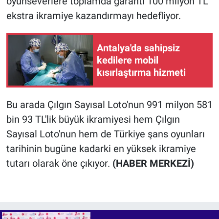
oyunseverlere toplamda garanti 100 milyon TL
ekstra ikramiye kazandırmayı hedefliyor.
Antalya'da sahipsiz
kedilere mobil
kısırlaştırma hizmeti
Bu arada Çılgın Sayısal Loto'nun 991 milyon 581
bin 93 TL'lik büyük ikramiyesi hem Çılgın
Sayısal Loto'nun hem de Türkiye şans oyunları
tarihinin bugüne kadarki en yüksek ikramiye
tutarı olarak öne çıkıyor.
(HABER MERKEZİ)