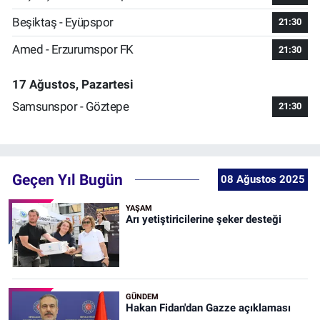
Beşiktaş - Eyüpspor
21:30
Amed - Erzurumspor FK
21:30
17 Ağustos, Pazartesi
Samsunspor - Göztepe
21:30
Geçen Yıl Bugün
08 Ağustos 2025
YAŞAM
Arı yetiştiricilerine şeker desteği
GÜNDEM
Hakan Fidan'dan Gazze açıklaması