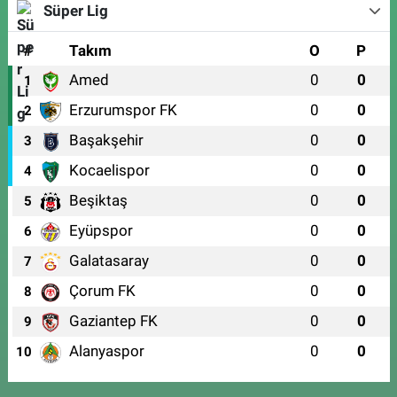
Süper Lig
#
Takım
O
P
Amed
0
0
1
Erzurumspor FK
0
0
2
Başakşehir
0
0
3
Kocaelispor
0
0
4
Beşiktaş
0
0
5
Eyüpspor
0
0
6
Galatasaray
0
0
7
Çorum FK
0
0
8
Gaziantep FK
0
0
9
Alanyaspor
0
0
10