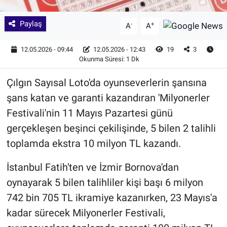
Paylaş
-
+
A
A
12.05.2026 - 09:44
12.05.2026 - 12:43
19
3
Okunma Süresi: 1 Dk
Çılgın Sayısal Loto'da oyunseverlerin şansına
şans katan ve garanti kazandıran 'Milyonerler
Festivali'nin 11 Mayıs Pazartesi günü
gerçekleşen beşinci çekilişinde, 5 bilen 2 talihli
toplamda ekstra 10 milyon TL kazandı.
İstanbul Fatih'ten ve İzmir Bornova'dan
oynayarak 5 bilen talihliler kişi başı 6 milyon
742 bin 705 TL ikramiye kazanırken, 23 Mayıs'a
kadar sürecek Milyonerler Festivali,