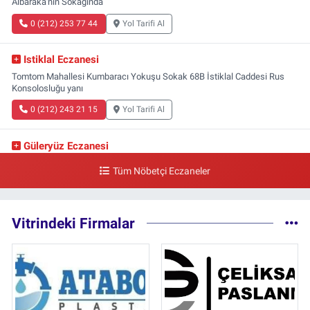
Albaraka'nın Sokağında
0 (212) 253 77 44
Yol Tarifi Al
Istiklal Eczanesi
Tomtom Mahallesi Kumbaracı Yokuşu Sokak 68B İstiklal Caddesi Rus
Konsolosluğu yanı
0 (212) 243 21 15
Yol Tarifi Al
Güleryüz Eczanesi
Piripaşa Mahallesi Şaban Deresi Sokak 7 D Koç Müzesi Arkası-
Tüm Nöbetçi Eczaneler
kalaycıbahçe Meydana Doğru
0 (212) 369 95 85
Yol Tarifi Al
Vitrindeki Firmalar