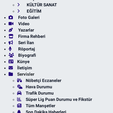
KÜLTÜR SANAT
EĞİTİM
Foto Galeri
Video
Yazarlar
Firma Rehberi
Seri İlan
Röportaj
Biyografi
Künye
İletişim
Servisler
Nöbetçi Eczaneler
Hava Durumu
Trafik Durumu
Süper Lig Puan Durumu ve Fikstür
Tüm Manşetler
Son Dakika Haberleri