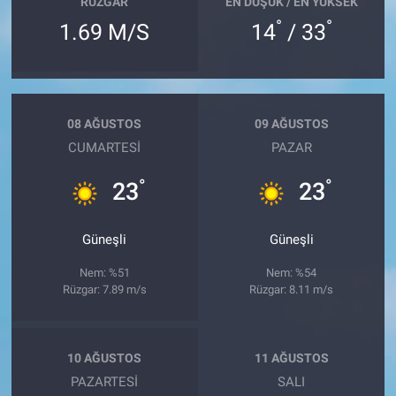
RÜZGAR
EN DÜŞÜK / EN YÜKSEK
°
°
1.69 M/S
14
/ 33
08 AĞUSTOS
09 AĞUSTOS
CUMARTESI
PAZAR
°
°
23
23
Güneşli
Güneşli
Nem: %51
Nem: %54
Rüzgar: 7.89 m/s
Rüzgar: 8.11 m/s
10 AĞUSTOS
11 AĞUSTOS
PAZARTESI
SALI