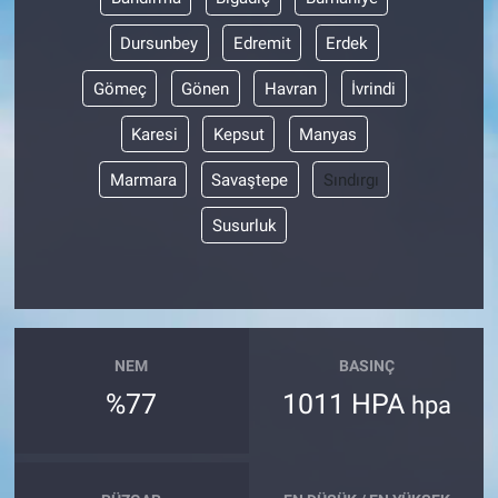
Dursunbey
Edremit
Erdek
Gömeç
Gönen
Havran
İvrindi
Karesi
Kepsut
Manyas
Marmara
Savaştepe
Sındırgı
Susurluk
NEM
BASINÇ
%77
1011 HPA
hpa