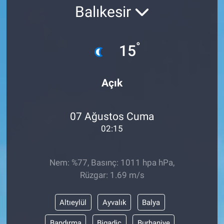
Balıkesir
°
15
Açık
07 Ağustos Cuma
02:15
Nem: %77, Basınç: 1011 hpa hPa,
Rüzgar: 1.69 m/s
Altıeylül
Ayvalık
Balya
Bandırma
Bigadiç
Burhaniye