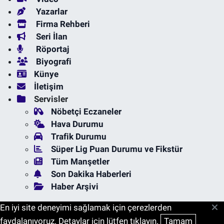
Yazarlar
Firma Rehberi
Seri İlan
Röportaj
Biyografi
Künye
İletişim
Servisler
Nöbetçi Eczaneler
Hava Durumu
Trafik Durumu
Süper Lig Puan Durumu ve Fikstür
Tüm Manşetler
Son Dakika Haberleri
Haber Arşivi
En iyi site deneyimi sağlamak için çerezlerden
faydalanıyoruz. Detaylar için lütfen tıklayın.
Tamam