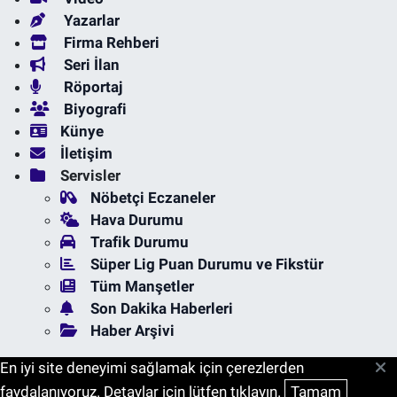
Yazarlar
Firma Rehberi
Seri İlan
Röportaj
Biyografi
Künye
İletişim
Servisler
Nöbetçi Eczaneler
Hava Durumu
Trafik Durumu
Süper Lig Puan Durumu ve Fikstür
Tüm Manşetler
Son Dakika Haberleri
Haber Arşivi
En iyi site deneyimi sağlamak için çerezlerden
faydalanıyoruz. Detaylar için lütfen tıklayın.
Tamam