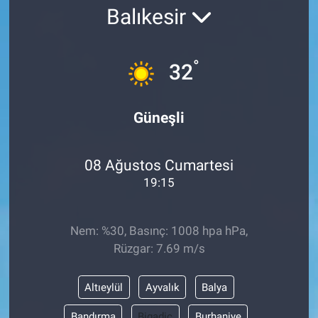
Balıkesir
°
32
Güneşli
08 Ağustos Cumartesi
19:15
Nem: %30, Basınç: 1008 hpa hPa,
Rüzgar: 7.69 m/s
Altıeylül
Ayvalık
Balya
Bandırma
Bigadiç
Burhaniye