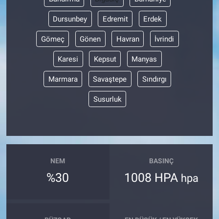
Dursunbey
Edremit
Erdek
Gömeç
Gönen
Havran
İvrindi
Karesi
Kepsut
Manyas
Marmara
Savaştepe
Sındırgı
Susurluk
NEM
BASINÇ
%30
1008 HPA
hpa