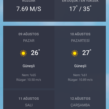
RÜZGAR
EN DÜŞÜK / EN YÜKSEK
°
°
7.69 M/S
17
/ 35
09 AĞUSTOS
10 AĞUSTOS
PAZAR
PAZARTESI
°
°
26
27
Güneşli
Güneşli
Nem: %65
Nem: %61
Rüzgar: 10.50 m/s
Rüzgar: 10.89 m/s
11 AĞUSTOS
12 AĞUSTOS
SALI
ÇARŞAMBA