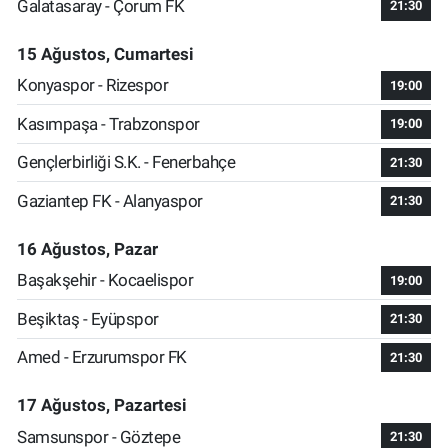
Galatasaray - Çorum FK
21:30
15 Ağustos, Cumartesi
Konyaspor - Rizespor
19:00
Kasımpaşa - Trabzonspor
19:00
Gençlerbirliği S.K. - Fenerbahçe
21:30
Gaziantep FK - Alanyaspor
21:30
16 Ağustos, Pazar
Başakşehir - Kocaelispor
19:00
Beşiktaş - Eyüpspor
21:30
Amed - Erzurumspor FK
21:30
17 Ağustos, Pazartesi
Samsunspor - Göztepe
21:30