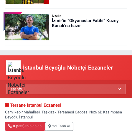
İZMIR
İzmir’in “Okyanuslar Fatihi” Kuzey
Kanalı’na hazır
İstanbul Beyoğlu Nöbetçi Eczaneler
Tersane İstanbul Eczanesi
Camiikebir Mahallesi, Taşkızak Tersanesi Caddesi No:6 6B Kasımpaşa
Beyoğlu İstanbul
0 (533) 395 65 65
Yol Tarifi Al