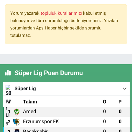
Yorum yazarak
topluluk kurallarımızı
kabul etmiş
bulunuyor ve tüm sorumluluğu üstleniyorsunuz. Yazılan
yorumlardan Aps Haber hiçbir şekilde sorumlu
tutulamaz.
Süper Lig Puan Durumu
Süper Lig
#
Takım
O
P
Amed
0
0
1
Erzurumspor FK
0
0
2
Başakşehir
0
0
3