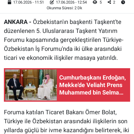
17.06.2026 - 11:51
17.06.2026 - 12:54
5
2
Okunma Süresi: 2 Dk
ANKARA -
Özbekistan'ın başkenti Taşkent'te
düzenlenen 5. Uluslararası Taşkent Yatırım
Forumu kapsamında gerçekleştirilen Türkiye-
Özbekistan İş Forumu'nda iki ülke arasındaki
ticari ve ekonomik ilişkiler masaya yatırıldı.
Cumhurbaşkanı Erdoğan,
Mekke'de Veliaht Prens
Muhammed bin Selman
ile görüştü
Foruma katılan Ticaret Bakanı Ömer Bolat,
Türkiye ile Özbekistan arasındaki ilişkilerin son
yıllarda güçlü bir ivme kazandığını belirterek, iki