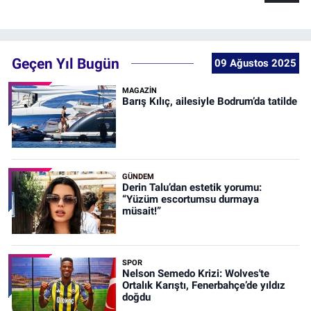
Geçen Yıl Bugün
09 Ağustos 2025
MAGAZİN
Barış Kılıç, ailesiyle Bodrum’da tatilde
GÜNDEM
Derin Talu’dan estetik yorumu:
“Yüzüm escortumsu durmaya
müsait!”
SPOR
Nelson Semedo Krizi: Wolves'te
Ortalık Karıştı, Fenerbahçe’de yıldız
doğdu