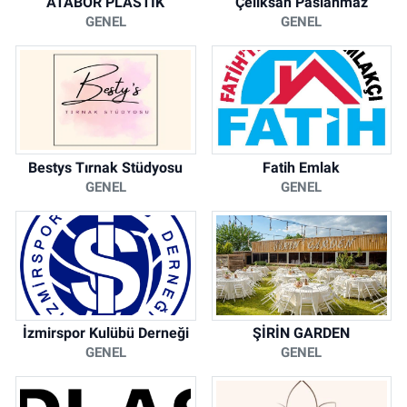
ATABOR PLASTİK
Çeliksan Paslanmaz
GENEL
GENEL
Bestys Tırnak Stüdyosu
Fatih Emlak
GENEL
GENEL
İzmirspor Kulübü Derneği
ŞİRİN GARDEN
GENEL
GENEL