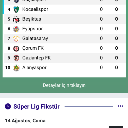
Kocaelispor
0
0
4
Beşiktaş
0
0
5
Eyüpspor
0
0
6
Galatasaray
0
0
7
Çorum FK
0
0
8
Gaziantep FK
0
0
9
Alanyaspor
0
0
10
Detaylar için tıklayın
Süper Lig Fikstür
14 Ağustos, Cuma