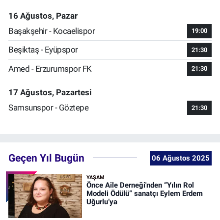
16 Ağustos, Pazar
Başakşehir - Kocaelispor
19:00
Beşiktaş - Eyüpspor
21:30
Amed - Erzurumspor FK
21:30
17 Ağustos, Pazartesi
Samsunspor - Göztepe
21:30
Geçen Yıl Bugün
06 Ağustos 2025
YAŞAM
Önce Aile Derneği'nden “Yılın Rol
Modeli Ödülü” sanatçı Eylem Erdem
Uğurlu’ya