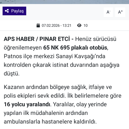
Paylaş
-
+
A
A
07.02.2026 - 13:21
10
APS HABER / PINAR ETCİ -
Henüz sürücüsü
öğrenilemeyen
65 NK 695 plakalı otobüs
,
Patnos ilçe merkezi Sanayi Kavşağı’nda
kontrolden çıkarak istinat duvarından aşağıya
düştü.
Kazanın ardından bölgeye sağlık, itfaiye ve
polis ekipleri sevk edildi. İlk belirlemelere göre
16 yolcu yaralandı
. Yaralılar, olay yerinde
yapılan ilk müdahalenin ardından
ambulanslarla hastanelere kaldırıldı.