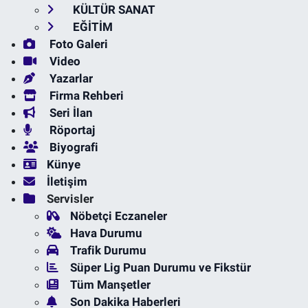
KÜLTÜR SANAT
EĞİTİM
Foto Galeri
Video
Yazarlar
Firma Rehberi
Seri İlan
Röportaj
Biyografi
Künye
İletişim
Servisler
Nöbetçi Eczaneler
Hava Durumu
Trafik Durumu
Süper Lig Puan Durumu ve Fikstür
Tüm Manşetler
Son Dakika Haberleri