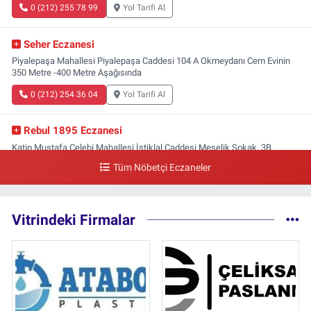
0 (212) 255 78 99
Yol Tarifi Al
Seher Eczanesi
Piyalepaşa Mahallesi Piyalepaşa Caddesi 104 A Okmeydanı Cem Evinin
350 Metre -400 Metre Aşağısında
0 (212) 254 36 04
Yol Tarifi Al
Rebul 1895 Eczanesi
Katip Mustafa Çelebi Mahallesi İstiklal Caddesi Meşelik Sokak, 3B
Akbank Sanat karşısı, Fransız Konsolosluğu Çaprazı
Tüm Nöbetçi Eczaneler
0 (212) 243 69 36
Yol Tarifi Al
Vitrindeki Firmalar