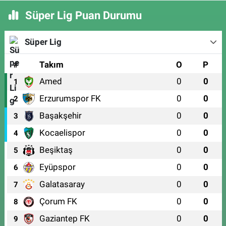
Süper Lig Puan Durumu
Süper Lig
#
Takım
O
P
Amed
0
0
1
Erzurumspor FK
0
0
2
Başakşehir
0
0
3
Kocaelispor
0
0
4
Beşiktaş
0
0
5
Eyüpspor
0
0
6
Galatasaray
0
0
7
Çorum FK
0
0
8
Gaziantep FK
0
0
9