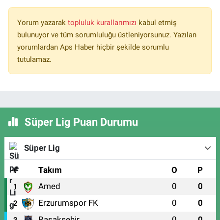
Yorum yazarak
topluluk kurallarımızı
kabul etmiş
bulunuyor ve tüm sorumluluğu üstleniyorsunuz. Yazılan
yorumlardan Aps Haber hiçbir şekilde sorumlu
tutulamaz.
Süper Lig Puan Durumu
Süper Lig
#
Takım
O
P
Amed
0
0
1
Erzurumspor FK
0
0
2
Başakşehir
0
0