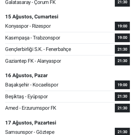
Galatasaray - Çorum FK
21:30
15 Ağustos, Cumartesi
Konyaspor - Rizespor
19:00
Kasımpaşa - Trabzonspor
19:00
Gençlerbirliği S.K. - Fenerbahçe
21:30
Gaziantep FK - Alanyaspor
21:30
16 Ağustos, Pazar
Başakşehir - Kocaelispor
19:00
Beşiktaş - Eyüpspor
21:30
Amed - Erzurumspor FK
21:30
17 Ağustos, Pazartesi
Samsunspor - Göztepe
21:30