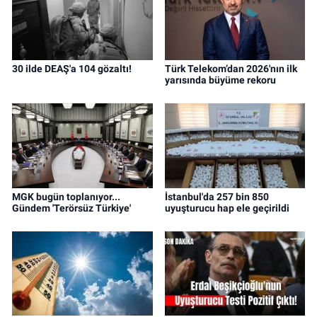
30 ilde DEAŞ'a 104 gözaltı!
Türk Telekom’dan 2026'nın ilk
yarısında büyüme rekoru
MGK bugün toplanıyor...
İstanbul'da 257 bin 850
Gündem 'Terörsüz Türkiye'
uyuşturucu hap ele geçirildi