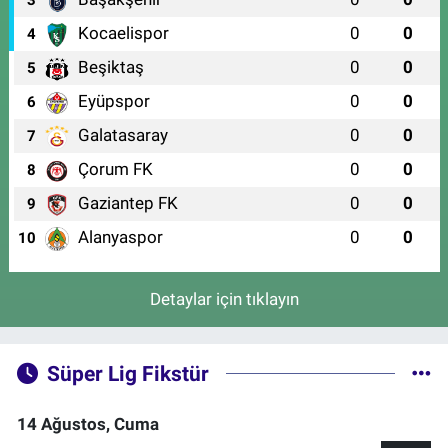
3
Kocaelispor
0
0
4
Beşiktaş
0
0
5
Eyüpspor
0
0
6
Galatasaray
0
0
7
Çorum FK
0
0
8
Gaziantep FK
0
0
9
Alanyaspor
0
0
10
Detaylar için tıklayın
Süper Lig Fikstür
14 Ağustos, Cuma