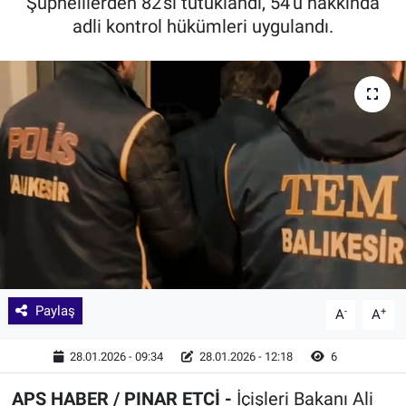
Şüphelilerden 82'si tutuklandı, 54'ü hakkında
adli kontrol hükümleri uygulandı.
Paylaş
-
+
A
A
28.01.2026 - 09:34
28.01.2026 - 12:18
6
APS HABER / PINAR ETCİ -
İçişleri Bakanı Ali