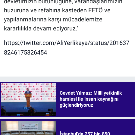
devletimizin bütünlüğüne, vatandaşlarımızın
huzuruna ve refahına kasteden FETÖ ve
yapılanmalarına karşı mücadelemize
kararlılıkla devam ediyoruz.''
https://twitter.com/AliYerlikaya/status/201637
8246175326454
Cevdet Yılmaz: Milli yetkinlik
hamlesi ile insan kaynağını
güçlendiriyoruz
İstanbul'da 257 bin 850