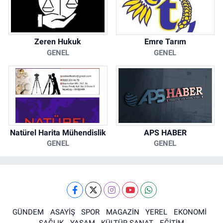
Zeren Hukuk
Emre Tarım
GENEL
GENEL
Natürel Harita Mühendislik
APS HABER
GENEL
GENEL
GÜNDEM
ASAYİŞ
SPOR
MAGAZİN
YEREL
EKONOMİ
SAĞLIK
YAŞAM
KÜLTÜR SANAT
EĞİTİM