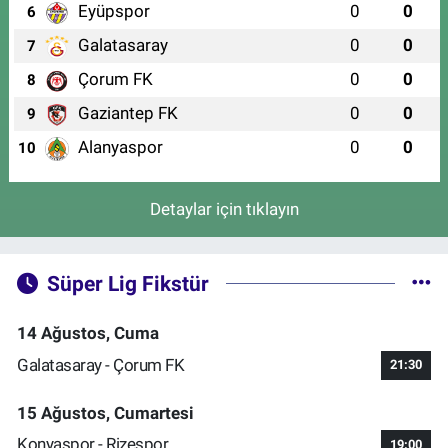
Eyüpspor
0
0
6
Galatasaray
0
0
7
Çorum FK
0
0
8
Gaziantep FK
0
0
9
Alanyaspor
0
0
10
Detaylar için tıklayın
Süper Lig Fikstür
14 Ağustos, Cuma
Galatasaray - Çorum FK
21:30
15 Ağustos, Cumartesi
Konyaspor - Rizespor
19:00