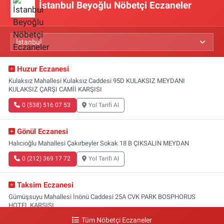
İstanbul Beyoğlu Nöbetçi Eczaneler
Huzur Eczanesi
Kulaksız Mahallesi Kulaksız Caddesi 95D KULAKSIZ MEYDANI
KULAKSIZ ÇARŞI CAMİİ KARŞISI
0 (538) 516 07 53
Yol Tarifi Al
Gönül Eczanesi
Halıcıoğlu Mahallesi Çakırbeyler Sokak 18 B ÇIKSALIN MEYDAN
0 (212) 369 17 72
Yol Tarifi Al
Taksim Eczanesi
Gümüşsuyu Mahallesi İnönü Caddesi 25A CVK PARK BOSPHORUS
HOTEL KARŞISI
Tüm Nöbetçi Eczaneler
0 (212) 249 50 99
Yol Tarifi Al