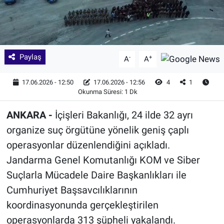
Paylaş
-
+
A
A
17.06.2026 - 12:50
17.06.2026 - 12:56
4
1
Okunma Süresi: 1 Dk
ANKARA -
İçişleri Bakanlığı, 24 ilde 32 ayrı
organize suç örgütüne yönelik geniş çaplı
operasyonlar düzenlendiğini açıkladı.
Jandarma Genel Komutanlığı KOM ve Siber
Suçlarla Mücadele Daire Başkanlıkları ile
Cumhuriyet Başsavcılıklarının
koordinasyonunda gerçekleştirilen
operasyonlarda 313 şüpheli yakalandı.