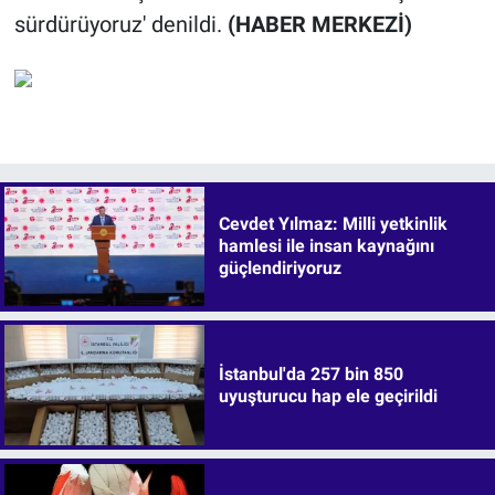
sürdürüyoruz' denildi.
(HABER MERKEZİ)
Cevdet Yılmaz: Milli yetkinlik
hamlesi ile insan kaynağını
güçlendiriyoruz
İstanbul'da 257 bin 850
uyuşturucu hap ele geçirildi