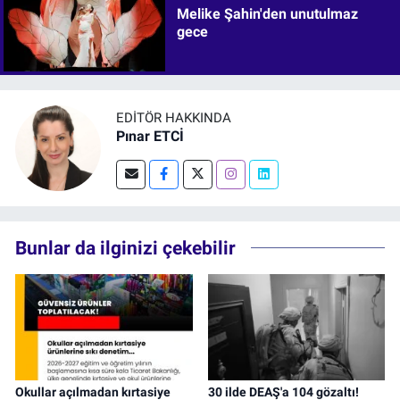
Melike Şahin'den unutulmaz
gece
EDITÖR HAKKINDA
Pınar ETCİ
Bunlar da ilginizi çekebilir
Okullar açılmadan kırtasiye
30 ilde DEAŞ'a 104 gözaltı!