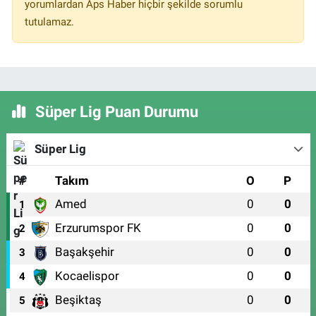
yorumlardan Aps Haber hiçbir şekilde sorumlu
tutulamaz.
Süper Lig Puan Durumu
Süper Lig
#
Takım
O
P
Amed
0
0
1
Erzurumspor FK
0
0
2
Başakşehir
0
0
3
Kocaelispor
0
0
4
Beşiktaş
0
0
5