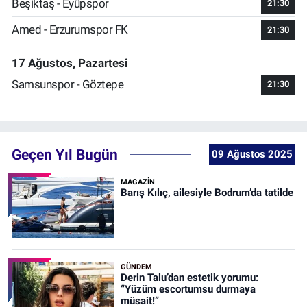
Beşiktaş - Eyüpspor
21:30
Amed - Erzurumspor FK
21:30
17 Ağustos, Pazartesi
Samsunspor - Göztepe
21:30
Geçen Yıl Bugün
09 Ağustos 2025
MAGAZİN
Barış Kılıç, ailesiyle Bodrum’da tatilde
GÜNDEM
Derin Talu’dan estetik yorumu:
“Yüzüm escortumsu durmaya
müsait!”