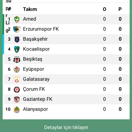
#
Takım
O
P
Amed
0
0
1
Erzurumspor FK
0
0
2
Başakşehir
0
0
3
Kocaelispor
0
0
4
Beşiktaş
0
0
5
Eyüpspor
0
0
6
Galatasaray
0
0
7
Çorum FK
0
0
8
Gaziantep FK
0
0
9
Alanyaspor
0
0
10
Detaylar için tıklayın