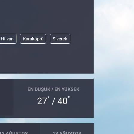
Hilvan
Karaköprü
Siverek
EN DÜŞÜK / EN YÜKSEK
°
°
27
/ 40
12 AĞUSTOS
13 AĞUSTOS