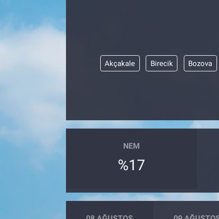
Akçakale
Birecik
Bozova
NEM
%17
08 AĞUSTOS
09 AĞUSTO