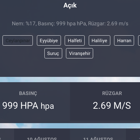
Açık
Nem: %17, Basınç: 999 hpa hPa, Rüzgar: 2.69 m/s
Ceylanpınar
Eyyübiye
Halfeti
Haliliye
Harran
Suruç
Viranşehir
BASINÇ
RÜZGAR
999 HPA
2.69 M/S
hpa
S
10 AĞUSTOS
11 AĞUSTOS