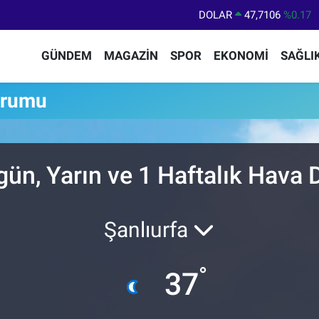
DOLAR
47,7106
%0.17
EURO
55,1652
%0.27
GÜNDEM
MAGAZİN
SPOR
EKONOMİ
SAĞLI
STERLİN
64,4046
%0.35
GRAM ALTIN
6618.49
%2.12
urumu
BİST100
13.773
%-19
BITCOIN
65.130,04
%1.2
gün, Yarın ve 1 Haftalık Hava
Şanlıurfa
°
37