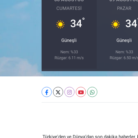
CUMARTESI
PAZAR
°
34
34
Güneşli
Güneşli
Nem: %33
Nem: %33
Rüzgar: 6.11 m/s
Rüzgar: 6.50 m/
Türkiye'den ve Dünya’dan son dakika haberler,