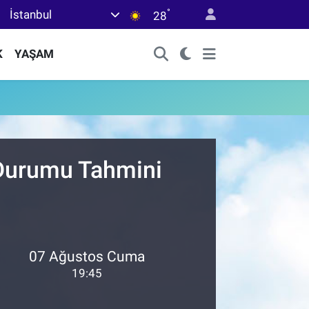
°
İstanbul
28
K
YAŞAM
 Durumu Tahmini
07 Ağustos Cuma
19:45