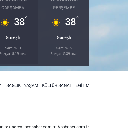
ÇARŞAMBA
PERŞEMBE
°
°
38
38
Güneşli
Güneşli
Nem: %13
Nem: %15
Rüzgar: 5.19 m/s
Rüzgar: 5.39 m/s
İ
SAĞLIK
YAŞAM
KÜLTÜR SANAT
EĞİTİM
ın tek adresi apshaber.com.tr; Apshaber.com.tr