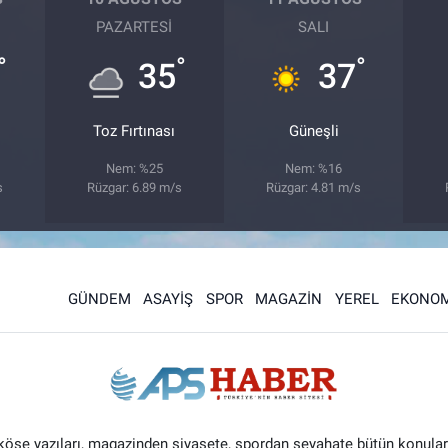
PAZARTESI
SALI
°
°
°
35
37
Toz Fırtınası
Güneşli
Nem: %25
Nem: %16
s
Rüzgar: 6.89 m/s
Rüzgar: 4.81 m/s
GÜNDEM
ASAYİŞ
SPOR
MAGAZİN
YEREL
EKONOM
 köşe yazıları, magazinden siyasete, spordan seyahate bütün konular