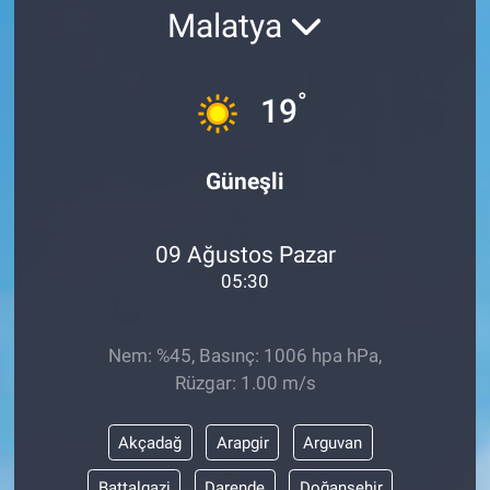
Malatya
°
19
Güneşli
09 Ağustos Pazar
05:30
Nem: %45, Basınç: 1006 hpa hPa,
Rüzgar: 1.00 m/s
Akçadağ
Arapgir
Arguvan
Battalgazi
Darende
Doğanşehir