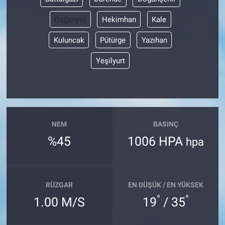
Doğanyol
Hekimhan
Kale
Kuluncak
Pütürge
Yazıhan
Yeşilyurt
NEM
BASINÇ
%45
1006 HPA
hpa
RÜZGAR
EN DÜŞÜK / EN YÜKSEK
°
°
1.00 M/S
19
/ 35