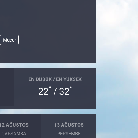
Mucur
EN DÜŞÜK / EN YÜKSEK
°
°
22
/ 32
12 AĞUSTOS
13 AĞUSTOS
ÇARŞAMBA
PERŞEMBE