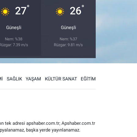
°
°
27
26
Güneşli
Güneşli
Nem: %38
Nem: %37
Rüzgar: 7.39 m/s
Rüzgar: 9.81 m/s
İ
SAĞLIK
YAŞAM
KÜLTÜR SANAT
EĞİTİM
ın tek adresi apshaber.com.tr; Apshaber.com.tr
 kopyalanamaz, başka yerde yayınlanamaz.