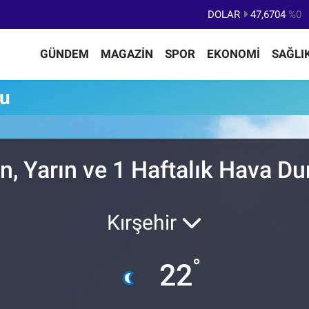
DOLAR
47,6704
%0
EURO
55,0406
%-0.08
GÜNDEM
MAGAZİN
SPOR
EKONOMİ
SAĞLI
STERLİN
64,2143
%0
GRAM ALTIN
6510.40
%0.45
mu
BİST100
13.799
%70
BITCOIN
64.225,61
%-0.63
n, Yarın ve 1 Haftalık Hava D
Kırşehir
°
22