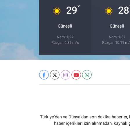
°
29
28
Güneşli
Güneşli
Nem: %27
Nem: %37
Rüzgar: 6.89 m/s
Rüzgar: 10.11 m
Türkiye'den ve Dünya’dan son dakika haberler,
haber içerikleri izin alınmadan, kaynak