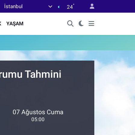
°
İstanbul
24
K
YAŞAM
urumu Tahmini
07 Ağustos Cuma
05:00