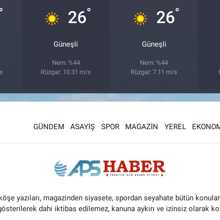
°
°
°
26
26
Güneşli
Güneşli
Nem: %44
Nem: %44
/s
Rüzgar: 10.31 m/s
Rüzgar: 7.11 m/s
GÜNDEM
ASAYİŞ
SPOR
MAGAZİN
YEREL
EKONOM
 köşe yazıları, magazinden siyasete, spordan seyahate bütün konular
 gösterilerek dahi iktibas edilemez, kanuna aykırı ve izinsiz olarak