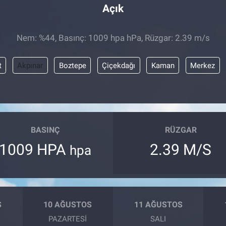
Açık
Nem: %44, Basınç: 1009 hpa hPa, Rüzgar: 2.39 m/s
t
Akpınar
Boztepe
Çiçekdağı
Kaman
Merkez
BASINÇ
RÜZGAR
1009 HPA
2.39 M/S
hpa
S
10 AĞUSTOS
11 AĞUSTOS
PAZARTESI
SALI