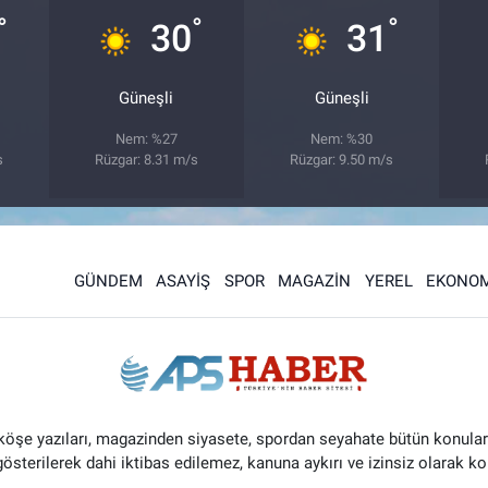
°
°
°
30
31
Güneşli
Güneşli
Nem: %27
Nem: %30
s
Rüzgar: 8.31 m/s
Rüzgar: 9.50 m/s
GÜNDEM
ASAYİŞ
SPOR
MAGAZİN
YEREL
EKONOM
 köşe yazıları, magazinden siyasete, spordan seyahate bütün konular
 gösterilerek dahi iktibas edilemez, kanuna aykırı ve izinsiz olarak