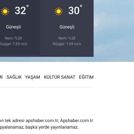
°
°
32
30
Güneşli
Güneşli
Nem: %28
Nem: %28
Rüzgar: 7.69 m/s
Rüzgar: 7.69 m/s
İ
SAĞLIK
YAŞAM
KÜLTÜR SANAT
EĞİTİM
ın tek adresi apshaber.com.tr; Apshaber.com.tr
 kopyalanamaz, başka yerde yayınlanamaz.