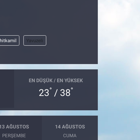
hitkamil
Yavuzeli
EN DÜŞÜK / EN YÜKSEK
°
°
23
/ 38
13 AĞUSTOS
14 AĞUSTOS
PERŞEMBE
CUMA