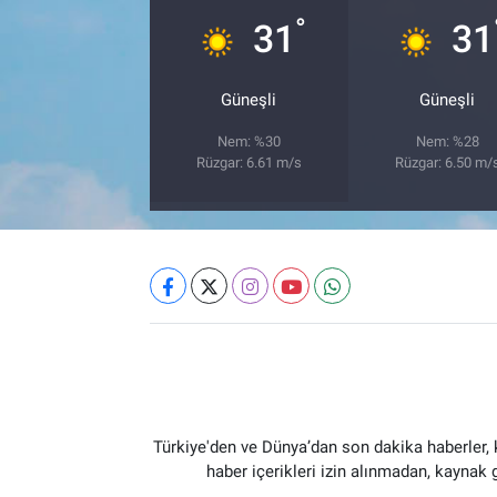
°
31
31
Güneşli
Güneşli
Nem: %30
Nem: %28
Rüzgar: 6.61 m/s
Rüzgar: 6.50 m/
Türkiye'den ve Dünya’dan son dakika haberler,
haber içerikleri izin alınmadan, kaynak