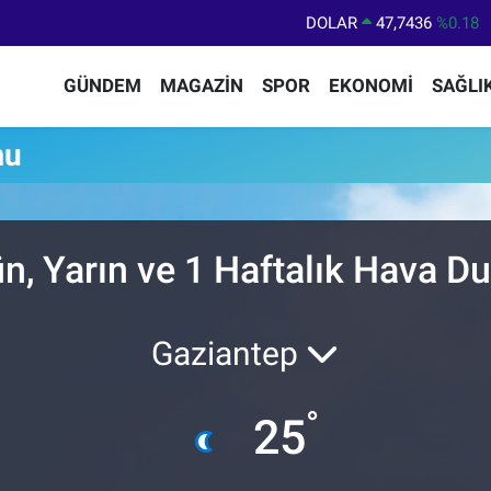
DOLAR
47,7436
%0.18
EURO
55,2510
%0.32
GÜNDEM
MAGAZİN
SPOR
EKONOMİ
SAĞLI
STERLİN
64,4811
%0.38
GRAM ALTIN
6648.99
%2.59
mu
BİST100
13.779
%-14
BITCOIN
64.960,21
%0.87
n, Yarın ve 1 Haftalık Hava 
Gaziantep
°
25