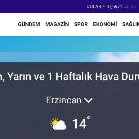
DOLAR
47,5971
%0.05
EURO
55,1336
%0.18
GÜNDEM
MAGAZİN
SPOR
EKONOMİ
SAĞLI
STERLİN
64,2534
%0.22
GRAM ALTIN
6527.85
%0.54
BİST100
13.703
%0
BITCOIN
64.475,47
%0.66
n, Yarın ve 1 Haftalık Hava D
Erzincan
°
14