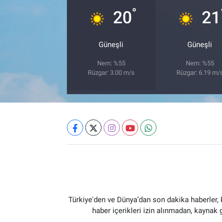
°
20
21
Güneşli
Güneşli
Nem: %55
Nem: %55
Rüzgar: 3.00 m/s
Rüzgar: 6.19 m/
Türkiye'den ve Dünya’dan son dakika haberler,
haber içerikleri izin alınmadan, kaynak