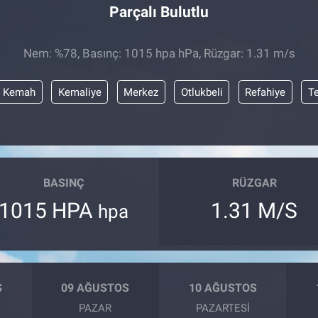
Parçalı Bulutlu
Nem: %78, Basınç: 1015 hpa hPa, Rüzgar: 1.31 m/s
Kemah
Kemaliye
Merkez
Otlukbeli
Refahiye
T
BASINÇ
RÜZGAR
1015 HPA
1.31 M/S
hpa
S
09 AĞUSTOS
10 AĞUSTOS
PAZAR
PAZARTESI