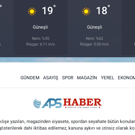
°
°
°
19
18
Güneşli
Güneşli
Nem: %55
Nem: %62
s
Rüzgar: 6.11 m/s
Rüzgar: 5.00 m/s
GÜNDEM
ASAYİŞ
SPOR
MAGAZİN
YEREL
EKONOM
 köşe yazıları, magazinden siyasete, spordan seyahate bütün konular
 gösterilerek dahi iktibas edilemez, kanuna aykırı ve izinsiz olarak