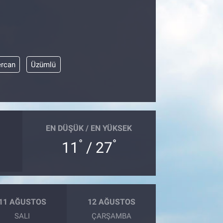
ercan
Üzümlü
EN DÜŞÜK / EN YÜKSEK
°
°
11
/ 27
11 AĞUSTOS
12 AĞUSTOS
SALI
ÇARŞAMBA