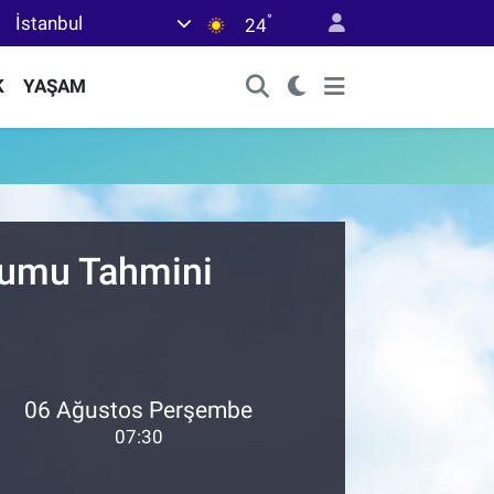
°
İstanbul
24
K
YAŞAM
urumu Tahmini
06 Ağustos Perşembe
07:30