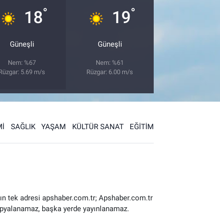
°
°
18
19
Güneşli
Güneşli
Nem: %67
Nem: %61
Rüzgar: 5.69 m/s
Rüzgar: 6.00 m/s
İ
SAĞLIK
YAŞAM
KÜLTÜR SANAT
EĞİTİM
ın tek adresi apshaber.com.tr; Apshaber.com.tr
 kopyalanamaz, başka yerde yayınlanamaz.