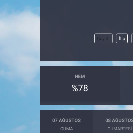
Çayırlı
İliç
NEM
%78
07 AĞUSTOS
08 AĞUSTO
CUMA
CUMARTESI