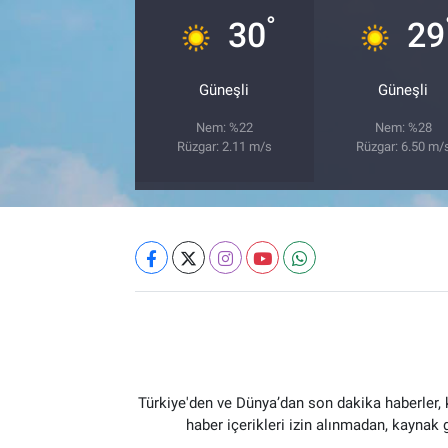
°
30
29
Güneşli
Güneşli
Nem: %22
Nem: %28
Rüzgar: 2.11 m/s
Rüzgar: 6.50 m/
Türkiye'den ve Dünya’dan son dakika haberler,
haber içerikleri izin alınmadan, kaynak