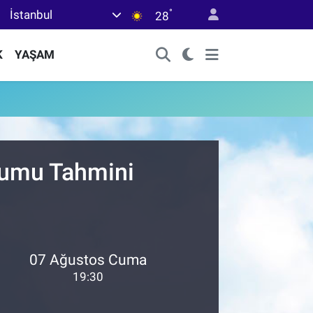
°
İstanbul
28
K
YAŞAM
urumu Tahmini
07 Ağustos Cuma
19:30