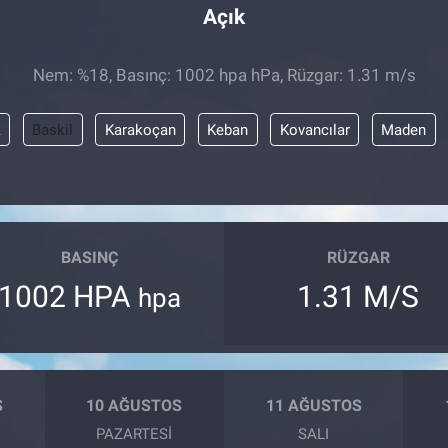
Açık
Nem: %18, Basınç: 1002 hpa hPa, Rüzgar: 1.31 m/s
k
Baskil
Karakoçan
Keban
Kovancılar
Maden
BASINÇ
RÜZGAR
1002 HPA
1.31 M/S
hpa
S
10 AĞUSTOS
11 AĞUSTOS
PAZARTESI
SALI