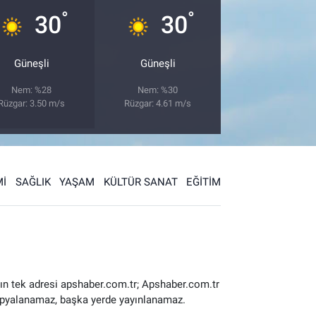
°
°
30
30
Güneşli
Güneşli
Nem: %28
Nem: %30
Rüzgar: 3.50 m/s
Rüzgar: 4.61 m/s
İ
SAĞLIK
YAŞAM
KÜLTÜR SANAT
EĞİTİM
ın tek adresi apshaber.com.tr; Apshaber.com.tr
 kopyalanamaz, başka yerde yayınlanamaz.