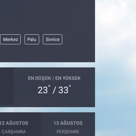
Merkez
Palu
Sivrice
EN DÜŞÜK / EN YÜKSEK
°
°
23
/ 33
12 AĞUSTOS
13 AĞUSTOS
ÇARŞAMBA
PERŞEMBE