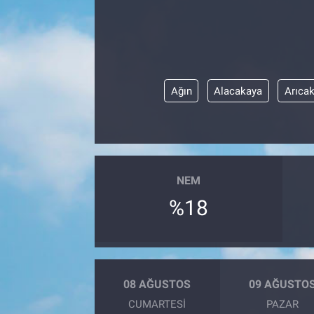
Ağın
Alacakaya
Arıca
NEM
%18
08 AĞUSTOS
09 AĞUSTO
CUMARTESI
PAZAR