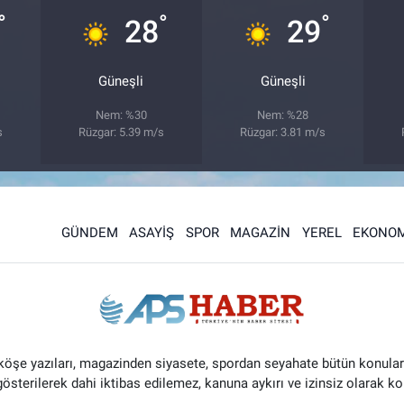
°
°
°
28
29
Güneşli
Güneşli
Nem: %30
Nem: %28
s
Rüzgar: 5.39 m/s
Rüzgar: 3.81 m/s
GÜNDEM
ASAYİŞ
SPOR
MAGAZİN
YEREL
EKONOM
 köşe yazıları, magazinden siyasete, spordan seyahate bütün konular
 gösterilerek dahi iktibas edilemez, kanuna aykırı ve izinsiz olarak