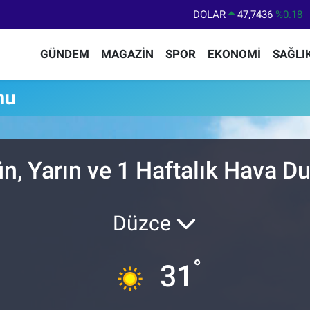
DOLAR
47,7436
%0.18
EURO
55,2510
%0.32
GÜNDEM
MAGAZİN
SPOR
EKONOMİ
SAĞLI
STERLİN
64,4811
%0.38
GRAM ALTIN
6660.55
%0.03
mu
BİST100
13.779
%-14
BITCOIN
64.944,08
%-0.18
n, Yarın ve 1 Haftalık Hava 
Düzce
°
31