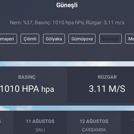
Güneşli
Nem: %37, Basınç: 1010 hpa hPa, Rüzgar: 3.11 m/s
mayeri
Çilimli
Gölyaka
Gümüşova
Kaynaşlı
Me
BASINÇ
RÜZGAR
1010 HPA
3.11 M/S
hpa
S
11 AĞUSTOS
12 AĞUSTOS
SALI
ÇARŞAMBA