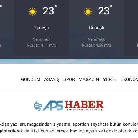
°
°
°
23
23
Güneşli
Güneşli
Nem: %67
Nem: %66
s
Rüzgar: 4.11 m/s
Rüzgar: 4.69 m/s
GÜNDEM
ASAYİŞ
SPOR
MAGAZİN
YEREL
EKONOM
 köşe yazıları, magazinden siyasete, spordan seyahate bütün konular
 gösterilerek dahi iktibas edilemez, kanuna aykırı ve izinsiz olarak