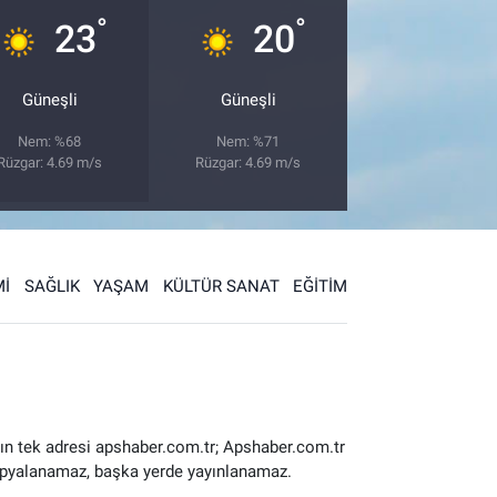
°
°
23
20
Güneşli
Güneşli
Nem: %68
Nem: %71
Rüzgar: 4.69 m/s
Rüzgar: 4.69 m/s
İ
SAĞLIK
YAŞAM
KÜLTÜR SANAT
EĞİTİM
ın tek adresi apshaber.com.tr; Apshaber.com.tr
 kopyalanamaz, başka yerde yayınlanamaz.