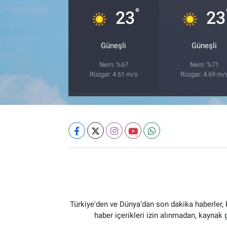
°
23
23
Güneşli
Güneşli
Nem: %67
Nem: %71
Rüzgar: 4.61 m/s
Rüzgar: 4.69 m/
Türkiye'den ve Dünya’dan son dakika haberler,
haber içerikleri izin alınmadan, kaynak