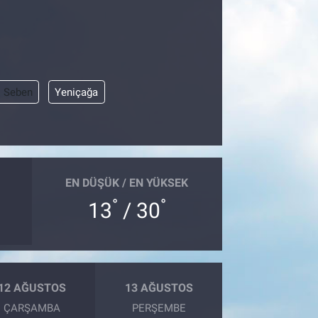
Seben
Yeniçağa
EN DÜŞÜK / EN YÜKSEK
°
°
13
/ 30
12 AĞUSTOS
13 AĞUSTOS
ÇARŞAMBA
PERŞEMBE