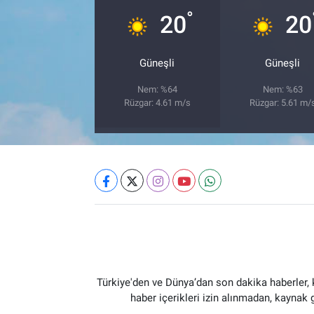
°
20
20
Güneşli
Güneşli
Nem: %64
Nem: %63
Rüzgar: 4.61 m/s
Rüzgar: 5.61 m/
Türkiye'den ve Dünya’dan son dakika haberler,
haber içerikleri izin alınmadan, kaynak