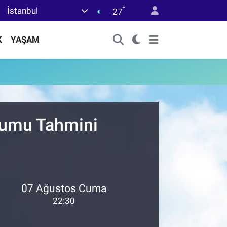
°
İstanbul
27
K
YAŞAM
urumu Tahmini
07 Ağustos Cuma
22:30