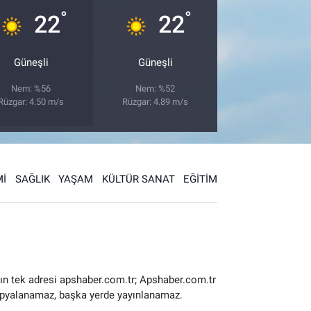
°
°
22
22
Güneşli
Güneşli
Nem: %56
Nem: %52
Rüzgar: 4.50 m/s
Rüzgar: 4.89 m/s
İ
SAĞLIK
YAŞAM
KÜLTÜR SANAT
EĞİTİM
ın tek adresi apshaber.com.tr; Apshaber.com.tr
 kopyalanamaz, başka yerde yayınlanamaz.