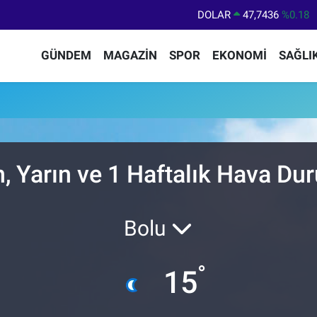
DOLAR
47,7436
%0.18
EURO
55,2510
%0.32
GÜNDEM
MAGAZİN
SPOR
EKONOMİ
SAĞLI
STERLİN
64,4811
%0.38
GRAM ALTIN
6648.99
%2.59
BİST100
13.773
%-19
BITCOIN
65.130,04
%1.2
 Yarın ve 1 Haftalık Hava D
Bolu
°
15