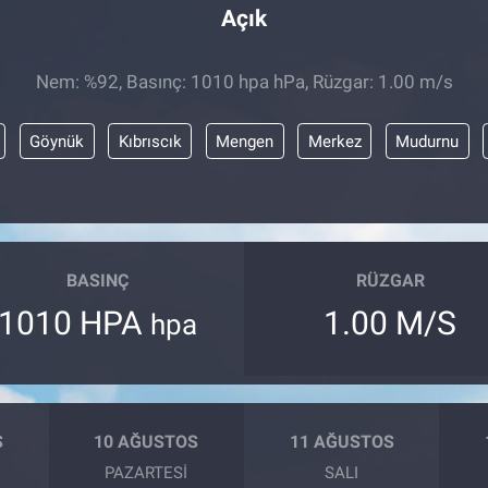
Açık
Nem: %92, Basınç: 1010 hpa hPa, Rüzgar: 1.00 m/s
Göynük
Kıbrıscık
Mengen
Merkez
Mudurnu
BASINÇ
RÜZGAR
1010 HPA
1.00 M/S
hpa
S
10 AĞUSTOS
11 AĞUSTOS
PAZARTESI
SALI