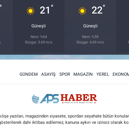
°
°
°
21
22
Güneşli
Güneşli
Nem: %64
Nem: %59
s
Rüzgar: 5.69 m/s
Rüzgar: 4.69 m/s
GÜNDEM
ASAYİŞ
SPOR
MAGAZİN
YEREL
EKONOM
 köşe yazıları, magazinden siyasete, spordan seyahate bütün konular
 gösterilerek dahi iktibas edilemez, kanuna aykırı ve izinsiz olarak