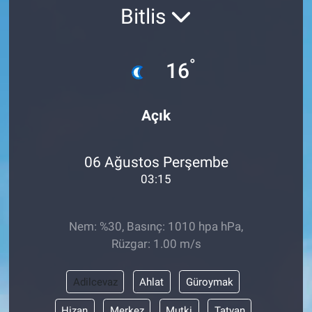
Bitlis
°
16
Açık
06 Ağustos Perşembe
03:15
Nem: %30, Basınç: 1010 hpa hPa,
Rüzgar: 1.00 m/s
Adilcevaz
Ahlat
Güroymak
Hizan
Merkez
Mutki
Tatvan