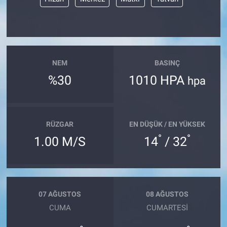
NEM
BASINÇ
%30
1010 HPA
hpa
RÜZGAR
EN DÜŞÜK / EN YÜKSEK
°
°
1.00 M/S
14
/ 32
07 AĞUSTOS
08 AĞUSTOS
CUMA
CUMARTESI