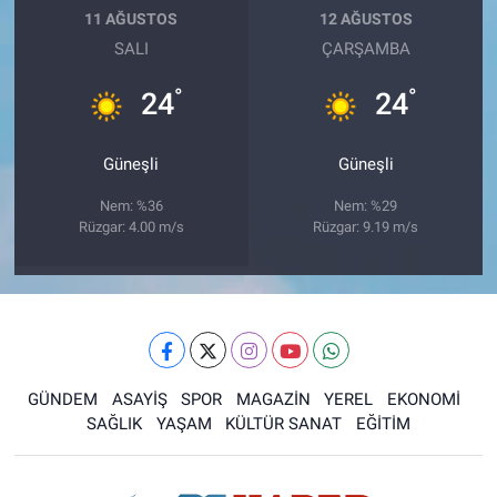
11 AĞUSTOS
12 AĞUSTOS
SALI
ÇARŞAMBA
°
°
24
24
Güneşli
Güneşli
Nem: %36
Nem: %29
Rüzgar: 4.00 m/s
Rüzgar: 9.19 m/s
GÜNDEM
ASAYİŞ
SPOR
MAGAZİN
YEREL
EKONOMİ
SAĞLIK
YAŞAM
KÜLTÜR SANAT
EĞİTİM