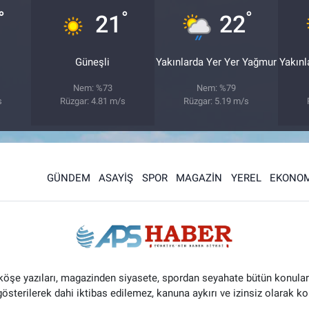
°
°
°
21
22
Güneşli
Yakınlarda Yer Yer Yağmur
Yakınl
Nem: %73
Nem: %79
s
Rüzgar: 4.81 m/s
Rüzgar: 5.19 m/s
GÜNDEM
ASAYİŞ
SPOR
MAGAZİN
YEREL
EKONOM
 köşe yazıları, magazinden siyasete, spordan seyahate bütün konular
 gösterilerek dahi iktibas edilemez, kanuna aykırı ve izinsiz olarak