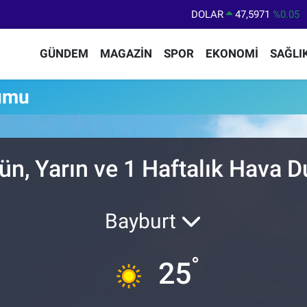
DOLAR
47,5971
%0.05
EURO
55,1336
%0.18
GÜNDEM
MAGAZİN
SPOR
EKONOMİ
SAĞLI
STERLİN
64,2534
%0.22
GRAM ALTIN
6518.23
%0.39
umu
BİST100
13.703
%0
BITCOIN
64.475,47
%0.66
ün, Yarın ve 1 Haftalık Hava 
Bayburt
°
25