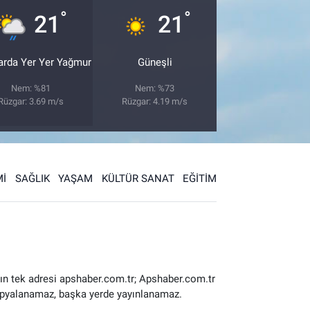
°
°
21
21
arda Yer Yer Yağmur
Güneşli
Nem: %81
Nem: %73
Rüzgar: 3.69 m/s
Rüzgar: 4.19 m/s
İ
SAĞLIK
YAŞAM
KÜLTÜR SANAT
EĞİTİM
ın tek adresi apshaber.com.tr; Apshaber.com.tr
 kopyalanamaz, başka yerde yayınlanamaz.