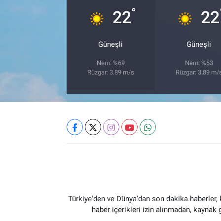
°
22
22
Güneşli
Güneşli
Nem: %69
Nem: %63
Rüzgar: 3.89 m/s
Rüzgar: 3.89 m/
Türkiye'den ve Dünya’dan son dakika haberler,
haber içerikleri izin alınmadan, kaynak