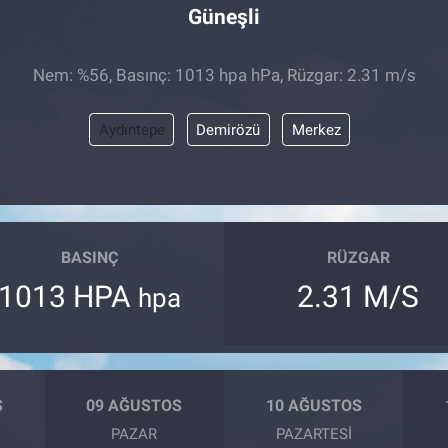
Güneşli
Nem: %56, Basınç: 1013 hpa hPa, Rüzgar: 2.31 m/s
Aydıntepe
Demirözü
Merkez
BASINÇ
RÜZGAR
1013 HPA
2.31 M/S
hpa
S
09 AĞUSTOS
10 AĞUSTOS
PAZAR
PAZARTESI