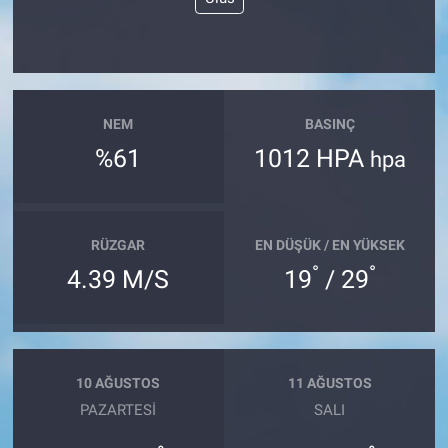
NEM
BASINÇ
%61
1012 HPA
hpa
RÜZGAR
EN DÜŞÜK / EN YÜKSEK
°
°
4.39 M/S
19
/ 29
10 AĞUSTOS
11 AĞUSTOS
PAZARTESI
SALI