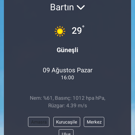
Bartın
°
29
Güneşli
09 Ağustos Pazar
16:00
Nem: %61, Basınç: 1012 hpa hPa,
Rüzgar: 4.39 m/s
Amasra
Kurucaşile
Merkez
Ulus