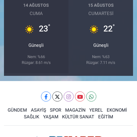
14 AĞUSTOS
15 AĞUSTOS
CUMA
CUMARTESI
°
°
23
22
Güneşli
Güneşli
Nem: %66
Nem: %63
Rüzgar: 8.61 m/s
Rüzgar: 7.11 m/s
GÜNDEM
ASAYİŞ
SPOR
MAGAZİN
YEREL
EKONOMİ
SAĞLIK
YAŞAM
KÜLTÜR SANAT
EĞİTİM