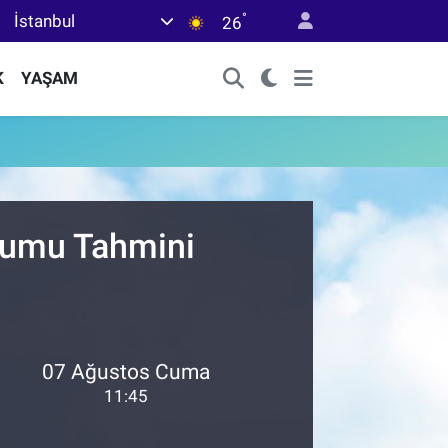
°
İstanbul
26
K
YAŞAM
urumu Tahmini
07 Ağustos Cuma
11:45