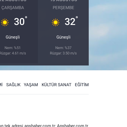
ÇARŞAMBA
PERŞEMBE
°
°
30
32
Güneşli
Güneşli
Nem: %51
Nem: %37
Rüzgar: 4.61 m/s
Rüzgar: 3.50 m/s
İ
SAĞLIK
YAŞAM
KÜLTÜR SANAT
EĞİTİM
ın tek adresi apshaber.com.tr; Apshaber.com.tr