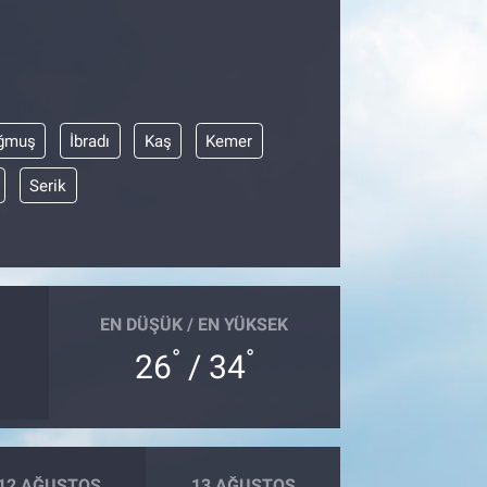
ğmuş
İbradı
Kaş
Kemer
Serik
EN DÜŞÜK / EN YÜKSEK
°
°
26
/ 34
12 AĞUSTOS
13 AĞUSTOS