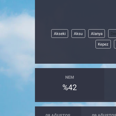
Akseki
Aksu
Alanya
De
Kepez
NEM
%42
08 AĞUSTOS
09 AĞUSTO