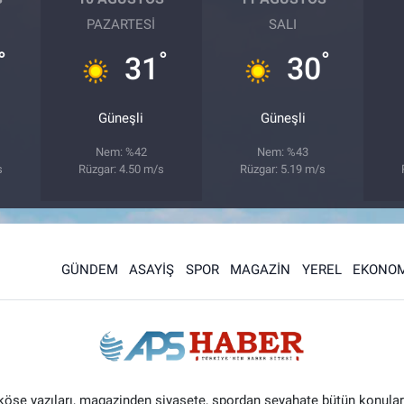
PAZARTESI
SALI
°
°
°
31
30
Güneşli
Güneşli
Nem: %42
Nem: %43
s
Rüzgar: 4.50 m/s
Rüzgar: 5.19 m/s
GÜNDEM
ASAYİŞ
SPOR
MAGAZİN
YEREL
EKONOM
 köşe yazıları, magazinden siyasete, spordan seyahate bütün konular