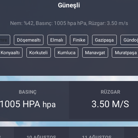
Güneşli
Nem: %42, Basınç: 1005 hpa hPa, Rüzgar: 3.50 m/s
mre
Döşemealtı
Elmalı
Finike
Gazipaşa
Gündo
Konyaaltı
Korkuteli
Kumluca
Manavgat
Muratpaşa
BASINÇ
RÜZGAR
1005 HPA
3.50 M/S
hpa
S
10 AĞUSTOS
11 AĞUSTOS