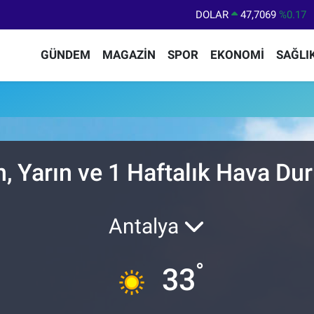
DOLAR
47,7069
%0.17
EURO
55,0265
%0.01
GÜNDEM
MAGAZİN
SPOR
EKONOMİ
SAĞLI
STERLİN
64,1897
%0.02
GRAM ALTIN
6574.81
%1.44
BİST100
13.887
%64
BITCOIN
64.360,53
%-0.76
 Yarın ve 1 Haftalık Hava D
Antalya
°
33