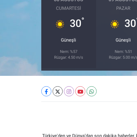
CUMARTESI
PAZAR
°
30
30
Güneşli
Güneşli
Nem: %57
Nem: %51
Rüzgar: 4.50 m/s
Rüzgar: 5.00 m/
Türkiye'den ve Dünya’dan son dakika haberler,