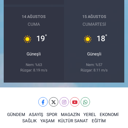
14 AĞUSTOS
15 AĞUSTOS
CUMA
CUMARTESI
°
°
19
18
Güneşli
Güneşli
Nem: %63
Nem: %57
Rüzgar: 8.19 m/s
Rüzgar: 8.11 m/s
GÜNDEM
ASAYİŞ
SPOR
MAGAZİN
YEREL
EKONOMİ
SAĞLIK
YAŞAM
KÜLTÜR SANAT
EĞİTİM