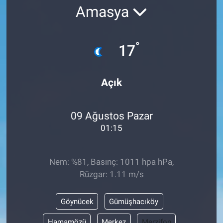
Amasya
°
17
Açık
09 Ağustos Pazar
01:15
Nem: %81, Basınç: 1011 hpa hPa,
Rüzgar: 1.11 m/s
Göynücek
Gümüşhacıköy
Hamamözü
Merkez
Merzifon