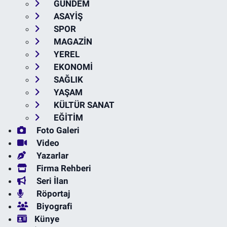
GÜNDEM
ASAYİŞ
SPOR
MAGAZİN
YEREL
EKONOMİ
SAĞLIK
YAŞAM
KÜLTÜR SANAT
EĞİTİM
Foto Galeri
Video
Yazarlar
Firma Rehberi
Seri İlan
Röportaj
Biyografi
Künye