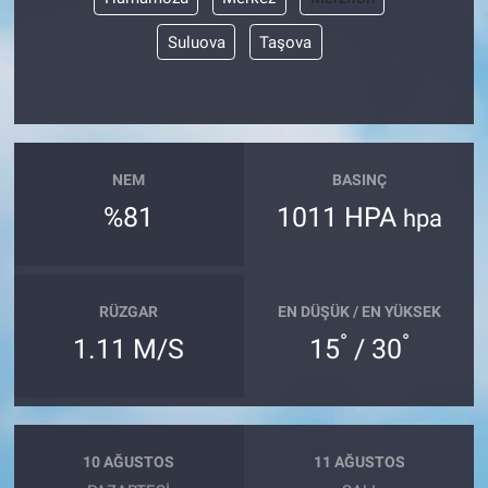
Suluova
Taşova
NEM
BASINÇ
%81
1011 HPA
hpa
RÜZGAR
EN DÜŞÜK / EN YÜKSEK
°
°
1.11 M/S
15
/ 30
10 AĞUSTOS
11 AĞUSTOS