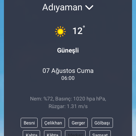
Adıyaman
°
12
Güneşli
07 Ağustos Cuma
06:00
Nem: %72, Basınç: 1020 hpa hPa,
Rüzgar: 1.31 m/s
Besni
Çelikhan
Gerger
Gölbaşı
Kahta
Kâhta
Merkez
Samsat