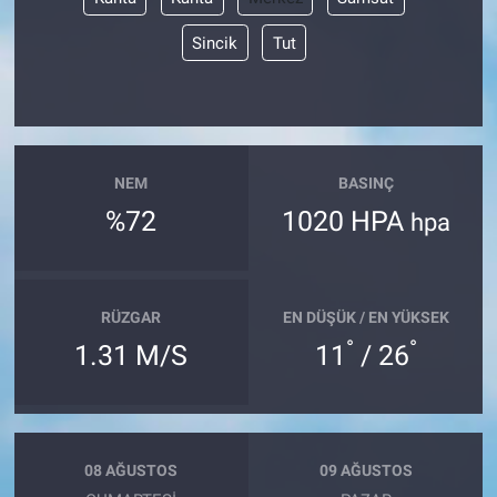
Sincik
Tut
NEM
BASINÇ
%72
1020 HPA
hpa
RÜZGAR
EN DÜŞÜK / EN YÜKSEK
°
°
1.31 M/S
11
/ 26
08 AĞUSTOS
09 AĞUSTOS