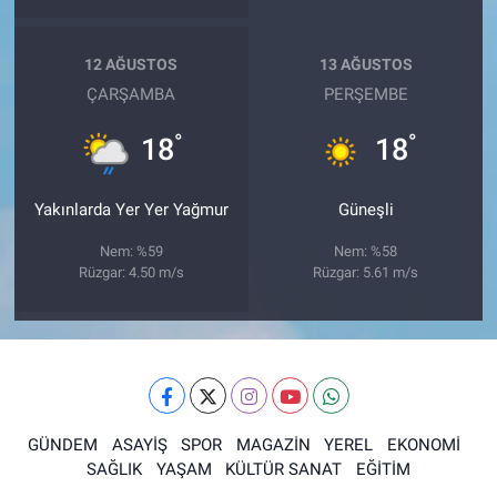
12 AĞUSTOS
13 AĞUSTOS
ÇARŞAMBA
PERŞEMBE
°
°
18
18
Yakınlarda Yer Yer Yağmur
Güneşli
Nem: %59
Nem: %58
Rüzgar: 4.50 m/s
Rüzgar: 5.61 m/s
GÜNDEM
ASAYİŞ
SPOR
MAGAZİN
YEREL
EKONOMİ
SAĞLIK
YAŞAM
KÜLTÜR SANAT
EĞİTİM