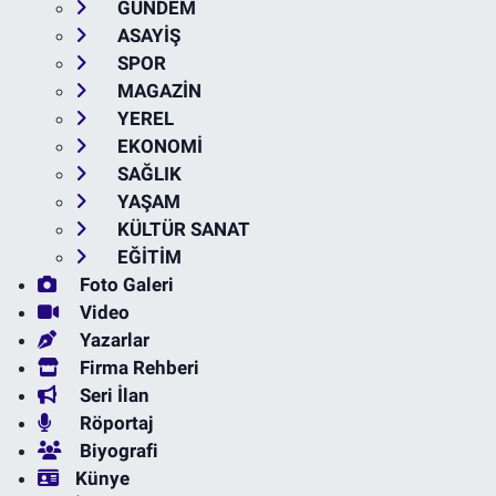
GÜNDEM
ASAYİŞ
SPOR
MAGAZİN
YEREL
EKONOMİ
SAĞLIK
YAŞAM
KÜLTÜR SANAT
EĞİTİM
Foto Galeri
Video
Yazarlar
Firma Rehberi
Seri İlan
Röportaj
Biyografi
Künye